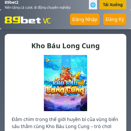
89bet2
🌐
Tải Xuống
Nền tảng cá cược di động chuyên nghiệp
Đăng Nhập
Đăng Ký
Kho Báu Long Cung
Đắm chìm trong thế giới huyền bí của vùng biển
sâu thẳm cùng Kho Báu Long Cung – trò chơi