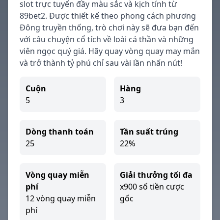
slot trực tuyến đầy màu sắc và kịch tính từ
89bet2. Được thiết kế theo phong cách phương
Đông truyền thống, trò chơi này sẽ đưa bạn đến
với câu chuyện cổ tích về loài cá thần và những
viên ngọc quý giá. Hãy quay vòng quay may mắn
và trở thành tỷ phú chỉ sau vài lần nhấn nút!
Cuộn
Hàng
5
3
Dòng thanh toán
Tần suất trúng
25
22%
Vòng quay miễn
Giải thưởng tối đa
phí
x900 số tiền cược
12 vòng quay miễn
gốc
phí