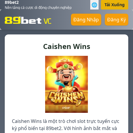
89bet2
🌐
Tải Xuống
Nền tảng cá cược di động chuyên nghiệp
Đăng Nhập
Đăng Ký
Caishen Wins
Caishen Wins là một trò chơi slot trực tuyến cực
kỳ phổ biến tại 89bet2. Với hình ảnh bắt mắt và