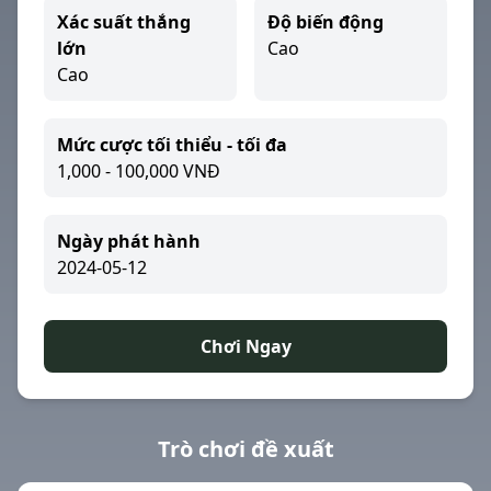
Xác suất thắng
Độ biến động
lớn
Cao
Cao
Mức cược tối thiểu - tối đa
1,000 - 100,000 VNĐ
Ngày phát hành
2024-05-12
Chơi Ngay
Trò chơi đề xuất