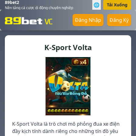
89bet2
🌐
Tải Xuống
Nền tảng cá cược di động chuyên nghiệp
Đăng Nhập
Đăng Ký
K-Sport Volta
K-Sport Volta là trò chơi mô phỏng đua xe điện
đầy kịch tính dành riêng cho những tín đồ yêu