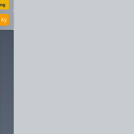
ống
 Ký