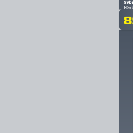
89b
Nền t