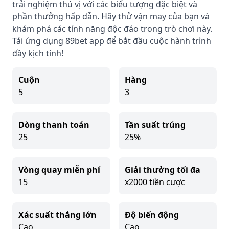
trải nghiệm thú vị với các biểu tượng đặc biệt và
phần thưởng hấp dẫn. Hãy thử vận may của bạn và
khám phá các tính năng độc đáo trong trò chơi này.
Tải ứng dụng 89bet app để bắt đầu cuộc hành trình
đầy kịch tính!
Cuộn
Hàng
5
3
Dòng thanh toán
Tần suất trúng
25
25%
Vòng quay miễn phí
Giải thưởng tối đa
15
x2000 tiền cược
Xác suất thắng lớn
Độ biến động
Cao
Cao