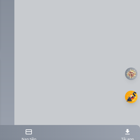
Nạp tiền
Tải app