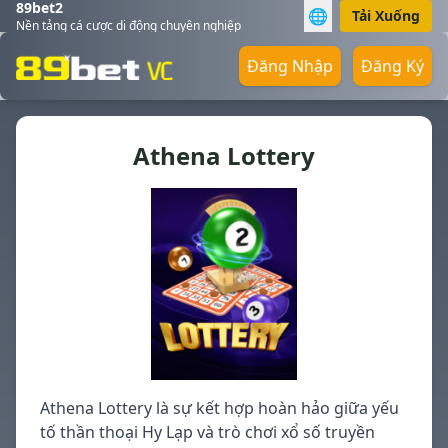
89bet2
🌐
Tải Xuống
Nền tảng cá cược di động chuyên nghiệp
Đăng Nhập
Đăng Ký
Athena Lottery
Athena Lottery là sự kết hợp hoàn hảo giữa yếu
tố thần thoại Hy Lạp và trò chơi xổ số truyền