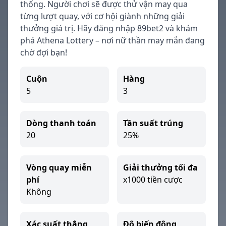
thống. Người chơi sẽ được thử vận may qua
từng lượt quay, với cơ hội giành những giải
thưởng giá trị. Hãy đăng nhập 89bet2 và khám
phá Athena Lottery – nơi nữ thần may mắn đang
chờ đợi bạn!
Cuộn
Hàng
5
3
Dòng thanh toán
Tần suất trúng
20
25%
Vòng quay miễn
Giải thưởng tối đa
phí
x1000 tiền cược
Không
Xác suất thắng
Độ biến động